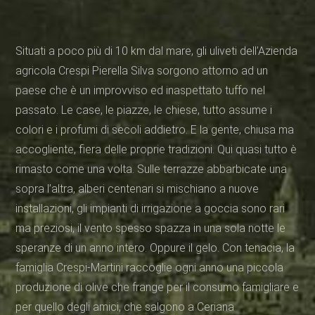
Situati a poco più di 10 km dal mare, gli uliveti dell’Azienda
agricola Crespi Pierella Silva sorgono attorno ad un
paese che è un improvviso ed inaspettato tuffo nel
passato. Le case, le piazze, le chiese, tutto assume i
colori e i profumi di secoli addietro. E la gente, chiusa ma
accogliente, fiera delle proprie tradizioni. Qui quasi tutto è
rimasto come una volta. Sulle terrazze abbarbicate una
sopra l’altra, alberi centenari si mischiano a nuove
installazioni, gli impianti di irrigazione a goccia sono rari
ma preziosi, il vento spesso spazza in una sola notte le
speranze di un anno intero. Oppure il gelo. Con tenacia, la
famiglia Crespi-Martini raccoglie ogni anno una piccola
produzione di olive che frange per il consumo famigliare e
per quello degli amici, che salgono a Ceriana