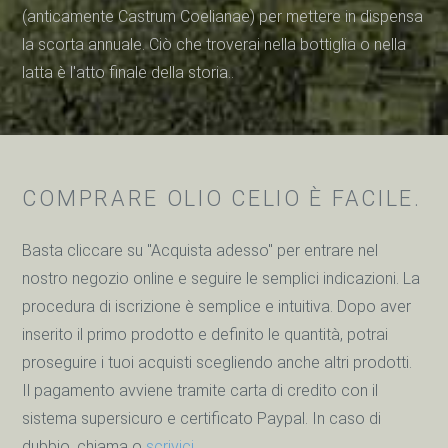
(anticamente Castrum Coelianae) per mettere in dispensa
la scorta annuale. Ciò che troverai nella bottiglia o nella
latta è l'atto finale della storia..
COMPRARE OLIO CELIO È FACILE.
Basta cliccare su "Acquista adesso" per entrare nel
nostro negozio online e seguire le semplici indicazioni. La
procedura di iscrizione è semplice e intuitiva. Dopo aver
inserito il primo prodotto e definito le quantità, potrai
proseguire i tuoi acquisti scegliendo anche altri prodotti.
Il pagamento avviene tramite carta di credito con il
sistema supersicuro e certificato Paypal. In caso di
dubbio, chiama o
scrivici
.