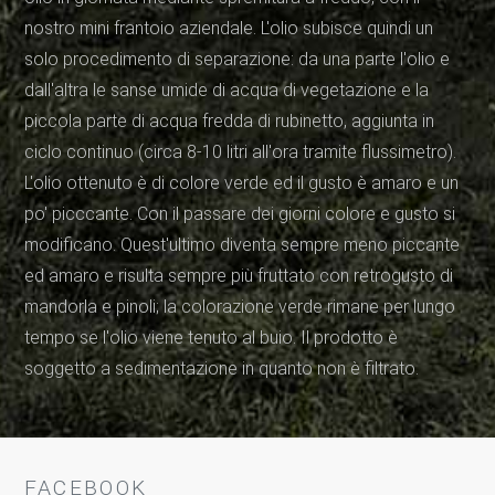
nostro mini frantoio aziendale. L'olio subisce quindi un
solo procedimento di separazione: da una parte l'olio e
dall'altra le sanse umide di acqua di vegetazione e la
piccola parte di acqua fredda di rubinetto, aggiunta in
ciclo continuo (circa 8-10 litri all'ora tramite flussimetro).
L'olio ottenuto è di colore verde ed il gusto è amaro e un
po' picccante. Con il passare dei giorni colore e gusto si
modificano. Quest'ultimo diventa sempre meno piccante
ed amaro e risulta sempre più fruttato con retrogusto di
mandorla e pinoli; la colorazione verde rimane per lungo
tempo se l'olio viene tenuto al buio. Il prodotto è
soggetto a sedimentazione in quanto non è filtrato.
FACEBOOK