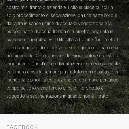
nostro mini frantoio aziendale. L'olio subisce quindi un
solo procedimento di separazione: da una parte l'olio e
dall'altra le sanse umide di acqua di vegetazione e la
piccola parte di acqua fredda di rubinetto, aggiunta in
ciclo continuo (circa 8-10 litri all'ora tramite flussimetro).
L'olio ottenuto è di colore verde ed il gusto è amaro e un
po' picccante. Con il passare dei giorni colore e gusto si
modificano. Quest'ultimo diventa sempre meno piccante
ed amaro e risulta sempre più fruttato con retrogusto di
mandorla e pinoli; la colorazione verde rimane per lungo
tempo se l'olio viene tenuto al buio. Il prodotto è
soggetto a sedimentazione in quanto non è filtrato.
FACEBOOK