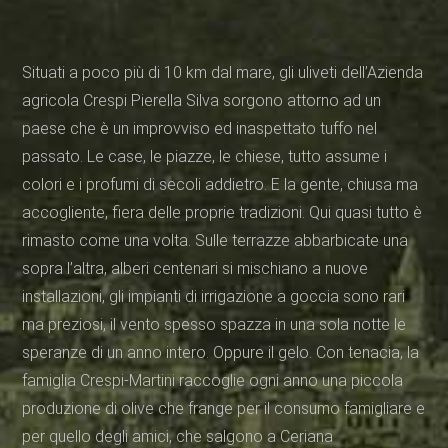
Situati a poco più di 10 km dal mare, gli uliveti dell’Azienda
agricola Crespi Pierella Silva sorgono attorno ad un
paese che è un improvviso ed inaspettato tuffo nel
passato. Le case, le piazze, le chiese, tutto assume i
colori e i profumi di secoli addietro. E la gente, chiusa ma
accogliente, fiera delle proprie tradizioni. Qui quasi tutto è
rimasto come una volta. Sulle terrazze abbarbicate una
sopra l’altra, alberi centenari si mischiano a nuove
installazioni, gli impianti di irrigazione a goccia sono rari
ma preziosi, il vento spesso spazza in una sola notte le
speranze di un anno intero. Oppure il gelo. Con tenacia, la
famiglia Crespi-Martini raccoglie ogni anno una piccola
produzione di olive che frange per il consumo famigliare e
per quello degli amici, che salgono a Ceriana