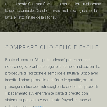
(anticamente Castrum Coelianae) per mettere in dispensa
la scorta annuale. Ciò che troverai nella bottiglia o nella
latta è l'atto finale della storia..
COMPRARE OLIO CELIO È FACILE.
Basta cliccare su "Acquista adesso" per entrare nel
nostro negozio online e seguire le semplici indicazioni. La
procedura di iscrizione è semplice e intuitiva. Dopo aver
inserito il primo prodotto e definito le quantità, potrai
proseguire i tuoi acquisti scegliendo anche altri prodotti.
Il pagamento avviene tramite carta di credito con il
sistema supersicuro e certificato Paypal. In caso di
dubbio, chiama o
scrivici
.